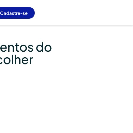
Cadastre-se
mentos do
colher