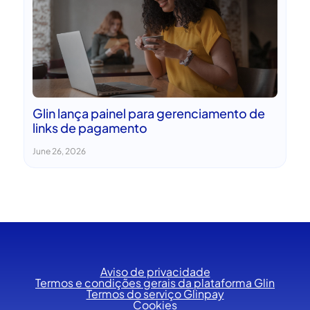
Glin lança painel para gerenciamento de
links de pagamento
June 26, 2026
Aviso de privacidade
Termos e condições gerais da plataforma Glin
Termos do serviço Glinpay
Cookies