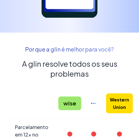
Por que a glin é melhor para você?
A glin resolve todos os seus
problemas
Western
wise
Union
Parcelamento
em 12x no