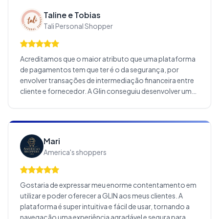
de utilizar a Glin, porque as taxas são compatíveis com o
Taline e Tobias
mercado e não tem muita burocracia em ficar pedindo
Tali Personal Shopper
documentos igual outras plataformas.
Acreditamos que o maior atributo que uma plataforma
de pagamentos tem que ter é o da segurança, por
envolver transações de intermediação financeira entre
cliente e fornecedor. A Glin conseguiu desenvolver um
sistema muito seguro e confiável, que passa
tranquilidade para parceiros que a utilizam. A confiança
de saber que as transações serão finalizadas e, caso
haja qualquer problema, eles vão nos acionar de forma
Mari
rápida e proativa, foi o que a tornou nossa principal
America's shoppers
plataforma de pagamentos hoje.
Gostaria de expressar meu enorme contentamento em
utilizar e poder oferecer a GLIN aos meus clientes. A
plataforma é super intuitiva e fácil de usar, tornando a
navegação uma experiência agradável e segura para