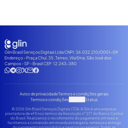
Glin Brasil Serviços Digitais Ltda CNPJ: 36.032.210/0001-09
Endereço - Praça Chuí, 35, Terreo, Vila Ema, São José dos
Campos - SP - Brasil CEP: 12.243-380
Aviso de privacidade
Termos e condições gerais
Termos e condições
Cookies
Status
© 2026 Glin Brasil Serviços Digitais LTDA. A Glin é uma empresa
prestadora de eFX nos termos da Resolução n° 277 do Banco Central
do Brasil. Realizamos o recolhimento do pagamento em reais e
facilitamos a conversão em moeda estrangeira, remessa e entrega
do pagamento por produtos e serviços no exterior. Todas as