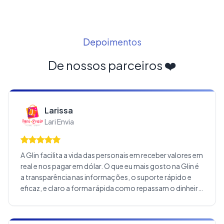
Depoimentos
De nossos parceiros ❤️
Larissa
Lari Envia
A Glin facilita a vida das personais em receber valores em
real e nos pagar em dólar. O que eu mais gosto na Glin é
a transparência nas informações, o suporte rápido e
eficaz, e claro a forma rápida como repassam o dinheiro
para nós. Os cupons de desconto nos ajudam alavancar
vendas e os clientes ficam bastante satisfeitos com os
descontos proporcionados. Os meus clientes gostam