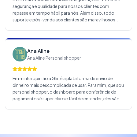
segurança e qualidade para nossos clientes com
repasse em tempo hábil para nós. Além disso, todo
suporte e pós-venda aos clientes são maravilhosos.
Nossa primeira opção em solução de pagamento e que
já fica solidificado em nossos clientes. Recomendo
demais e espero que nossa parceria perdure por muitos
e muitos anos.
Ana Aline
Ana Aline Personal shopper
Em minha opinião a Glin é a plataforma de envio de
dinheiro mais descomplicada de usar. Para mim, que sou
personal shopper, o dashboard para conferência de
pagamentos é super claro e fácil de entender, eles são
sempre minha primeira opção para solicitação de
pagamentos das minhas clientes. Gosto muito da Glin e
indico para várias pessoas.