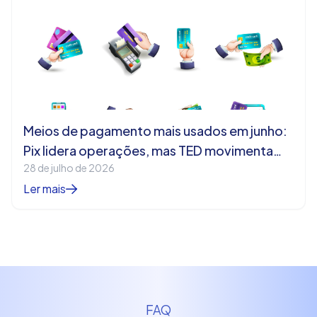
Meios de pagamento mais usados em junho:
Pix lidera operações, mas TED movimenta
28 de julho de 2026
mais dinheiro
Ler mais
FAQ