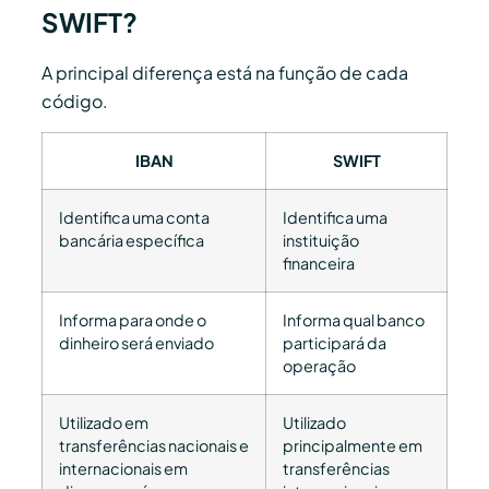
SWIFT?
A principal diferença está na função de cada
código.
IBAN
SWIFT
Identifica uma conta
Identifica uma
bancária específica
instituição
financeira
Informa para onde o
Informa qual banco
dinheiro será enviado
participará da
operação
Utilizado em
Utilizado
transferências nacionais e
principalmente em
internacionais em
transferências