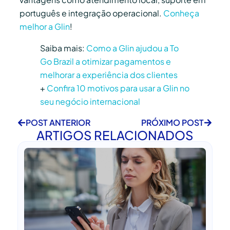
português e integração operacional.
Conheça
melhor a Glin
!
Saiba mais:
Como a Glin ajudou a To
Go Brazil a otimizar pagamentos e
melhorar a experiência dos clientes
+
Confira 10 motivos para usar a Glin no
seu negócio internacional
POST ANTERIOR
PRÓXIMO POST
ARTIGOS RELACIONADOS