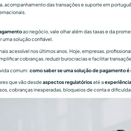
a, acompanhamento das transações e suporte em portuguê
ernacionais.
pagamento
ao negócio, vale olhar além das taxas e da prome
r uma solução confiável.
mais acessível nos últimos anos. Hoje, empresas, profissio
ificar cobranças, reduzir burocracias e facilitar transaçõe
dúvida comum:
como saber se uma solução de pagamento é 
ores que vão desde
aspectos regulatórios
até a
experiência
asos, cobranças inesperadas, bloqueios de conta e dificulda