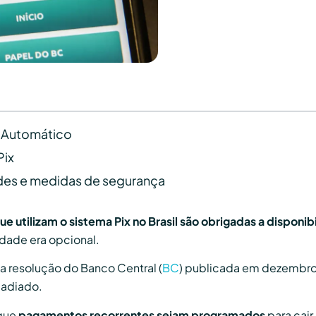
x Automático
Pix
ades e medidas de segurança
que utilizam o sistema Pix no Brasil são obrigadas a disponi
lidade era opcional.
a resolução do Banco Central (
BC
) publicada em dezembro 
 adiado.
 que
pagamentos recorrentes sejam programados
para cai