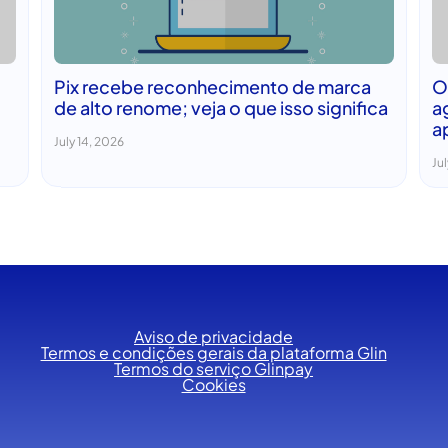
Pix recebe reconhecimento de marca
O
de alto renome; veja o que isso significa
a
a
July 14, 2026
Jul
Aviso de privacidade
Termos e condições gerais da plataforma Glin
Termos do serviço Glinpay
Cookies