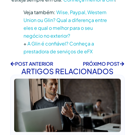
Veja também:
Wise, Paypal, Western
Union ou Glin? Qual a diferença entre
eles e qual o melhor para o seu
negócio no exterior?
+
A Glin é confiável? Conheça a
prestadora de serviços de eFX
POST ANTERIOR
PRÓXIMO POST
ARTIGOS RELACIONADOS