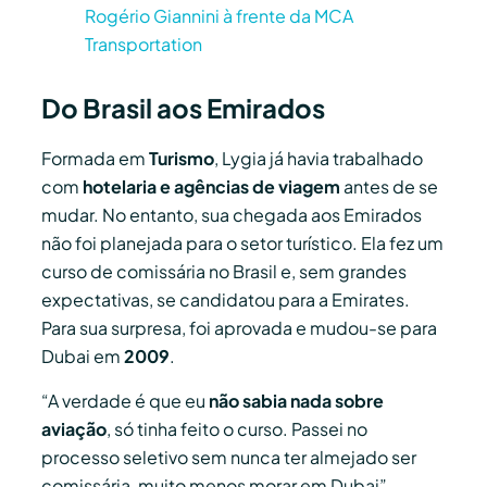
Rogério Giannini à frente da MCA
Transportation
Do Brasil aos Emirados
Formada em
Turismo
, Lygia já havia trabalhado
com
hotelaria e agências de viagem
antes de se
mudar. No entanto, sua chegada aos Emirados
não foi planejada para o setor turístico. Ela fez um
curso de comissária no Brasil e, sem grandes
expectativas, se candidatou para a Emirates.
Para sua surpresa, foi aprovada e mudou-se para
Dubai em
2009
.
“A verdade é que eu
não sabia nada sobre
aviação
, só tinha feito o curso. Passei no
processo seletivo sem nunca ter almejado ser
comissária, muito menos morar em Dubai”,